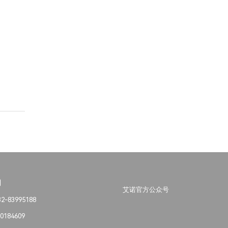
们
艾诺官方公众号
-83995188
0184609