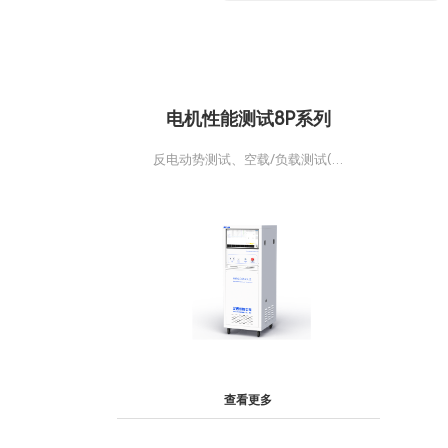
电机性能测试8P系列
反电动势测试、空载/负载测试(电
压、电流、功率、效率)、转速/扭矩
测试、位置传感器测试(霍尔、磁编、
光编、旋变)、齿槽/摩擦扭矩、堵转/
低启测试、振动与噪音检测、NVH
等。
查看更多