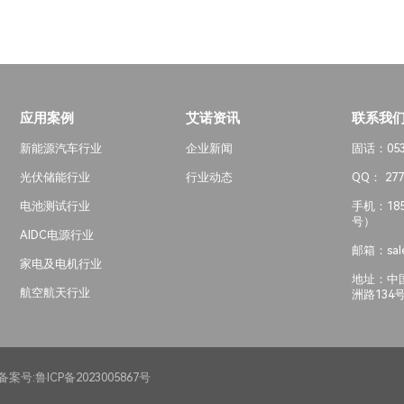
应用案例
艾诺资讯
联系我
新能源汽车行业
企业新闻
固话：0532
光伏储能行业
行业动态
QQ： 277
电池测试行业
手机：185
号）
AIDC电源行业
邮箱：sale
家电及电机行业
地址：中
航空航天行业
洲路134
案号:
鲁ICP备2023005867号