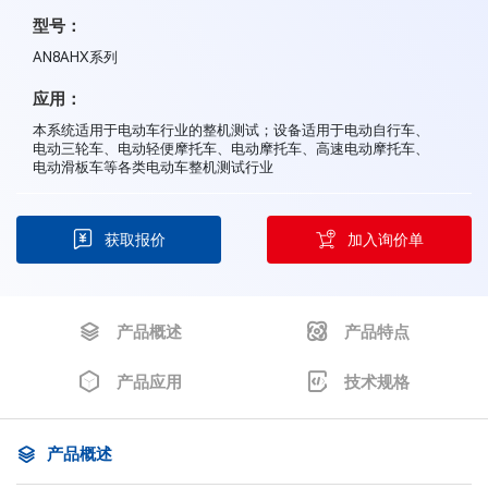
型号：
AN8AHX系列
应用：
本系统适用于电动车行业的整机测试；设备适用于电动自行车、
电动三轮车、电动轻便摩托车、电动摩托车、高速电动摩托车、
电动滑板车等各类电动车整机测试行业
获取报价
加入询价单
产品概述
产品特点
产品应用
技术规格
产品概述