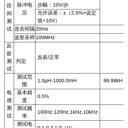
脉冲电
步幅：10V/步
匝
压
允许误差：±（2.5%×设定
间
值+10V）
测
试
连击间隔
20ms
波形采样
100MHz
反
嵌
反嵌/正常
测
判定
试
测试范
1.0μH-1000.0mH
99.99kH
围
电
基本精
0.5%
感
度
测
测试频
100Hz,120Hz,1kHz,10kHz
试
率
测试电
0.1,0.3,1.0（V）