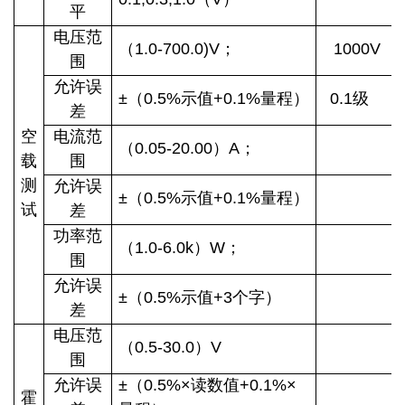
平
电压范
（1.0-700.0)V；
1000V
围
允许误
±（0.5%示值+0.1%量程）
0.1级
差
空
电流范
（0.05-20.00）A；
载
围
测
允许误
±（0.5%示值+0.1%量程）
试
差
功率范
（1.0-6.0k）W；
围
允许误
±（0.5%示值+3个字）
差
电压范
（0.5-30.0）V
围
允许误
±（0.5%×读数值+0.1%×
霍