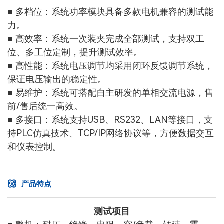
■ 多档位：系统功率模块具备多款电机兼容的测试能
力。
■ 高效率：系统一次装夹完成全部测试，支持双工
位、多工位定制，提升测试效率。
■ 高性能：系统电压调节均采用闭环反馈调节系统，
保证电压输出的稳定性。
■ 易维护：系统可搭配自主研发的单相交流电源，售
前/售后统一高效。
■ 多接口：系统支持USB、RS232、LAN等接口，支
持PLC仿真技术、TCP/IP网络协议等，方便数据交互
和仪表控制。
产品特点
测试项目