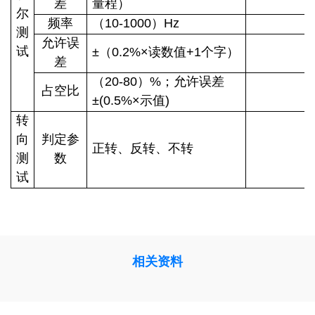
差
量程）
尔
频率
（10-1000）Hz
测
允许误
试
±（0.2%×读数值+1个字）
差
（20-80）%；允许误差
占空比
±(0.5%×示值)
转
向
判定参
正转、反转、不转
测
数
试
相关资料